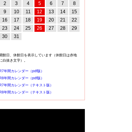
2
3
4
5
6
7
8
9
10
11
12
13
14
15
16
17
18
19
20
21
22
23
24
25
26
27
28
29
30
31
開館日、休館日を表示しています（休館日は赤地
に白抜き文字）。
R7年間カレンダー（pdf版）
R8年間カレンダー（pdf版）
R7年間カレンダー（テキスト版）
R8年間カレンダー（テキスト版）