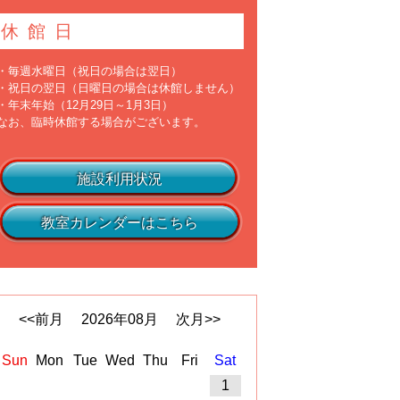
休館日
・毎週水曜日（祝日の場合は翌日）
・祝日の翌日（日曜日の場合は休館しません）
・年末年始（12月29日～1月3日）
なお、臨時休館する場合がございます。
施設利用状況
教室カレンダーはこちら
<<前月
2026
年
08
月
次月>>
Sun
Mon
Tue
Wed
Thu
Fri
Sat
1