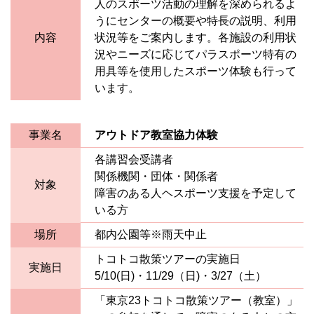
人のスポーツ活動の理解を深められるよ
うにセンターの概要や特長の説明、利用
内容
状況等をご案内します。各施設の利用状
況やニーズに応じてパラスポーツ特有の
用具等を使用したスポーツ体験も行って
います。
事業名
アウトドア教室協力体験
各講習会受講者
関係機関・団体・関係者
対象
障害のある人ヘスポーツ支援を予定して
いる方
場所
都内公園等※雨天中止
トコトコ散策ツアーの実施日
実施日
5/10(日)・11/29（日)・3/27（土）
「東京23トコトコ散策ツアー（教室）」