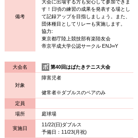
大会に出場する方も安心して参加できま
す！日頃の練習の成果を発表する場とし
備考
て記録アップを目指しましょう。また、
団体種目としてリレーも実施します。
協力:
東京都庁陸上競技部有楽陸友会
帝京平成大学公認サークル ENJ∞Y
大会名
第40回はばたきテニス大会
障害児者
対象
健常者※ダブルスのペアのみ
定員
場所
庭球場
11/22(日)ダブルス
実施日
予備日：11/23(月祝)