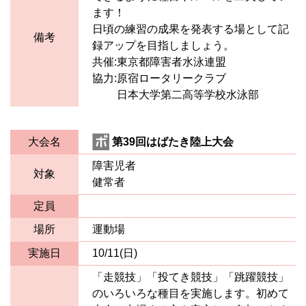
ます！
日頃の練習の成果を発表する場として記
備考
録アップを目指しましょう。
共催:東京都障害者水泳連盟
協力:原宿ロータリークラブ
日本大学第二高等学校水泳部
大会名
第39回はばたき陸上大会
障害児者
対象
健常者
定員
場所
運動場
実施日
10/11(日)
「走競技」「投てき競技」「跳躍競技」
のいろいろな種目を実施します。初めて