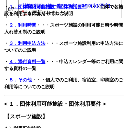
『施設利用可能一覧8/13(木)～8/19(水)(予定)』
・
１．団体利用可能施設・団体利用要件
・・・団体で各施
8/7
が更新されました。
設を利用するにあたってのご説明
・
２．利用時間
・・・スポーツ施設の利用可能日時や時間
入れ替え制のご説明
・
３．利用申込方法
・・・スポーツ施設利用の申込方法に
ついてのご説明
・
４．添付資料一覧
・・・申込カレンダー等のご利用に関
する資料の一覧
・
５．その他
・・・個人でのご利用、宿泊室、印刷室のご
利用等についてのご説明
< １．団体利用可能施設・団体利用要件 >
【スポーツ施設】