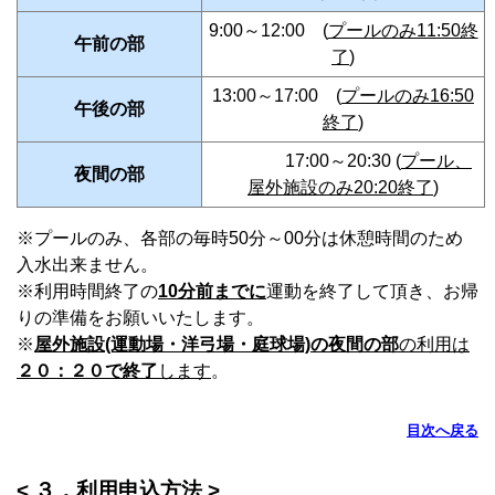
9:00～12:00 (
プールのみ11:50終
午前の部
了
)
13:00～17:00 (
プールのみ16:50
午後の部
終了
)
17:00～20:30
(
プール、
夜間の部
屋外施設のみ20:20終了
)
※プールのみ、各部の毎時50分～00分は休憩時間のため
入水出来ません。
※利用時間終了の
10分前までに
運動を終了して頂き、お帰
りの準備をお願いいたします。
※
屋外施設(運動場・洋弓場・庭球場)の夜間の部
の利用は
２０：２０で終了
します
。
目次へ戻る
< ３．利用申込方法 >