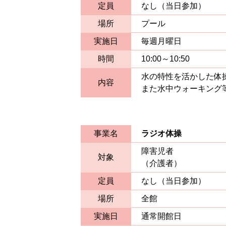
定員
なし（当日参加）
場所
プール
実施日
毎週月曜日
時間
10:00～10:50
水の特性を活かした体
内容
また水中ウォーキング
事業名
ラジオ体操
障害児者
対象
（介護者）
定員
なし（当日参加）
場所
全館
実施日
通常開館日