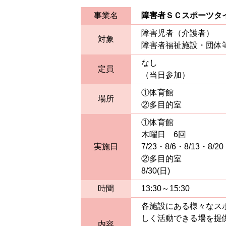
事業名
障害者ＳＣスポーツタ
障害児者（介護者）
対象
障害者福祉施設・団体
なし
定員
（当日参加）
①体育館
場所
②多目的室
①体育館
木曜日 6回
実施日
7/23・8/6・8/13・8/20
②多目的室
8/30(日)
時間
13:30～15:30
各施設にある様々なス
しく活動できる場を提
内容