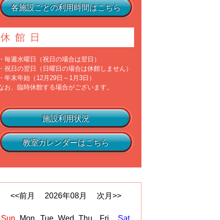
各施設ごとの利用時間はこちら
休館日
・毎週水曜日（祝日の場合は翌日）
・祝日の翌日（日曜日の場合は休館しません）
・年末年始（12月29日～1月3日）
なお、臨時休館する場合がございます。
施設利用状況
教室カレンダーはこちら
<<前月
2026
年
08
月
次月>>
Sun
Mon
Tue
Wed
Thu
Fri
Sat