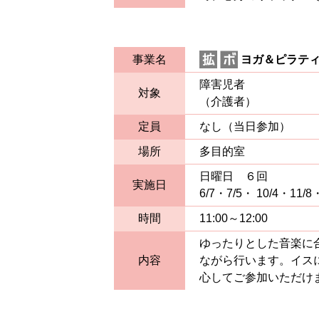
事業名
ヨガ＆ピラティ
障害児者
対象
（介護者）
定員
なし（当日参加）
場所
多目的室
日曜日 ６回
実施日
6/7・7/5・ 10/4・11/8
時間
11:00～12:00
ゆったりとした音楽に
内容
ながら行います。イス
心してご参加いただけ