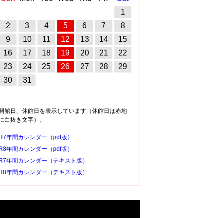
1
2
3
4
5
6
7
8
9
10
11
12
13
14
15
16
17
18
19
20
21
22
23
24
25
26
27
28
29
30
31
開館日、休館日を表示しています（休館日は赤地
に白抜き文字）。
R7年間カレンダー（pdf版）
R8年間カレンダー（pdf版）
R7年間カレンダー（テキスト版）
R8年間カレンダー（テキスト版）