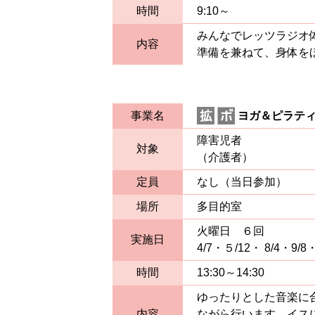
時間
9:10～
みんなでレッツラジオ
内容
準備を兼ねて、身体を
事業名
ヨガ＆ピラティ
障害児者
対象
（介護者）
定員
なし（当日参加）
場所
多目的室
火曜日 ６回
実施日
4/7・５/12・ 8/4・9/8・
時間
13:30～14:30
ゆったりとした音楽に
内容
ながら行います。イス