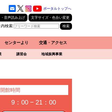
ポータルトップへ
り・音声読み上げ
文字サイズ・色合い変更
ト内検索
センターより
交通・アクセス
業
講習会
地域振興事業
開館時間
9：00 − 21：00