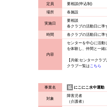
定員
要相談(申込制)
場所
各施設
要相談
実施日
各クラブの活動日に準
時間
各クラブの活動日に準
センターを中心に活動
を体験し、仲間と一緒
内容
【共催:センタークラ
クラブ一覧は
こちら
事業名
にこにこ水中運動
障害児者
対象
（介護者）