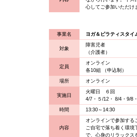
心してご参加いただけ
事業名
ヨガ＆ピラティスタイ
障害児者
対象
（介護者）
オンライン
定員
各10組 （申込制）
場所
オンライン
火曜日 ６回
実施日
4/7・５/12・ 8/4・9/8・
時間
13:30～14:30
オンラインで参加する
内容
ご自宅で落ち着く環境
で、心身のリラックス