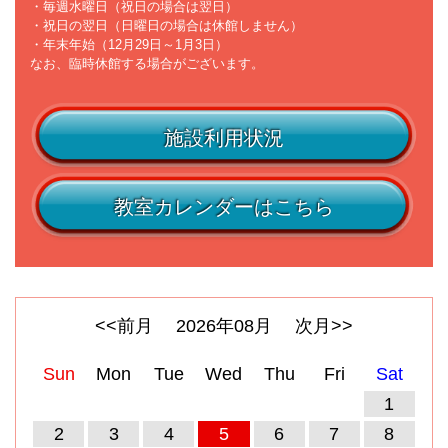
・毎週水曜日（祝日の場合は翌日）
・祝日の翌日（日曜日の場合は休館しません）
・年末年始（12月29日～1月3日）
なお、臨時休館する場合がございます。
施設利用状況
教室カレンダーはこちら
<<前月
2026
年
08
月
次月>>
Sun
Mon
Tue
Wed
Thu
Fri
Sat
1
2
3
4
5
6
7
8