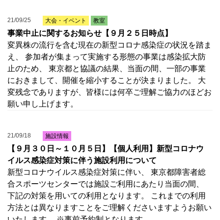
21/09/25
大会・イベント
教室
事業中止に関するお知らせ【９月２５日時点】
変異株の流行を含む現在の新型コロナ感染症の状況を踏ま
え、 参加者が集まって実施する形態の事業は感染拡大防
止のため、 東京都と協議の結果、当面の間、一部の事業
におきまして、開催を縮小することが決まりました。 大
変残念でありますが、皆様には何卒ご理解ご協力のほどお
願い申し上げます。
21/09/18
施設情報
【９月３０日～１０月５日】【個人利用】新型コロナウ
イルス感染症対策に伴う施設利用について
新型コロナウイルス感染症対策に伴い、 東京都障害者総
合スポーツセンターでは施設ご利用にあたり当面の間、
下記の対策を用いての利用となります。 これまでの利用
方法とは異なりますことをご理解くださいますようお願い
いたします。 ※事前予約制となります。