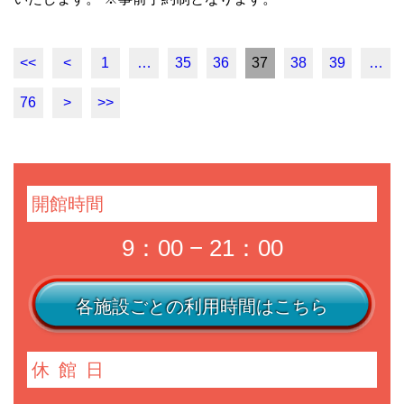
<<
<
1
…
35
36
37
38
39
…
76
>
>>
開館時間
9：00 − 21：00
各施設ごとの利用時間はこちら
休館日