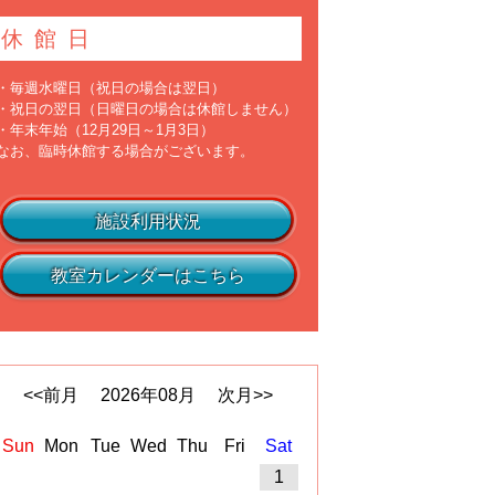
休館日
・毎週水曜日（祝日の場合は翌日）
・祝日の翌日（日曜日の場合は休館しません）
・年末年始（12月29日～1月3日）
なお、臨時休館する場合がございます。
施設利用状況
教室カレンダーはこちら
<<前月
2026
年
08
月
次月>>
Sun
Mon
Tue
Wed
Thu
Fri
Sat
1