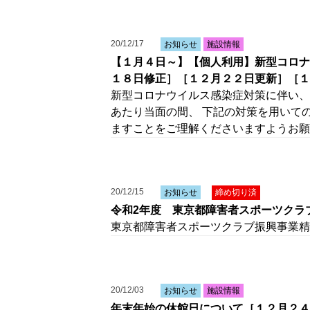
20/12/17
お知らせ
施設情報
【１月４日～】【個人利用】新型コロナ
１８日修正］［１２月２２日更新］［１
新型コロナウイルス感染症対策に伴い、
あたり当面の間、 下記の対策を用いて
ますことをご理解くださいますようお願
20/12/15
お知らせ
締め切り済
令和2年度 東京都障害者スポーツクラ
東京都障害者スポーツクラブ振興事業精
20/12/03
お知らせ
施設情報
年末年始の休館日について［１２月２４