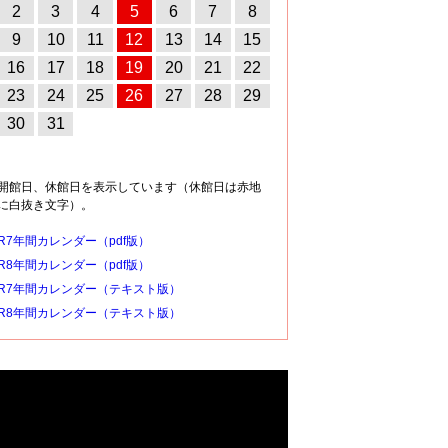
2
3
4
5
6
7
8
9
10
11
12
13
14
15
16
17
18
19
20
21
22
23
24
25
26
27
28
29
30
31
開館日、休館日を表示しています（休館日は赤地
に白抜き文字）。
R7年間カレンダー（pdf版）
R8年間カレンダー（pdf版）
R7年間カレンダー（テキスト版）
R8年間カレンダー（テキスト版）