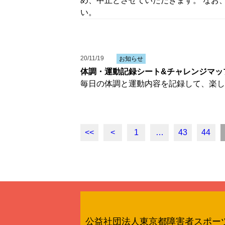
め、中止とさせていただきます。 なお
い。
20/11/19
お知らせ
体調・運動記録シート&チャレンジマッ
毎日の体調と運動内容を記録して、楽し
<<
<
1
…
43
44
公益社団法人東京都障害者スポー