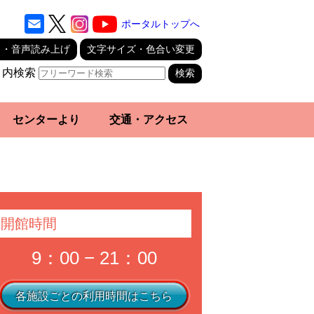
ポータルトップへ
り・音声読み上げ
文字サイズ・色合い変更
ト内検索
センターより
交通・アクセス
開館時間
9：00 − 21：00
各施設ごとの利用時間はこちら