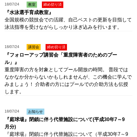
18/07/24
教室
締め切り済
『水泳選手育成教室』
全国規模の競技会での活躍、自己ベストの更新を目指して
泳法指導を受けながらしっかり泳ぎ込みを行います。
18/07/24
講習会
締め切り済
『フォローアップ講習会「重度障害者のためのプー
ル」』
重度障害の方を対象としてプール開放の時間。 普段では
なかなか分からないかもしれませんが、この機会に学んで
みましょう！ 介助者の方にはプールでの介助方法も伝授
します。
18/07/24
お知らせ
『庭球場』閉鎖に伴う代替施設について(平成30年7～9
月分)
『庭球場』閉鎖に伴う代替施設について（平成30年7～9