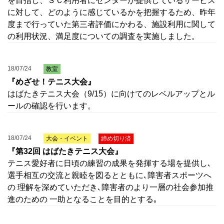
を目指し、ＳＣ利用者にセンターが提供しているサービス
に対して、どのように感じているかを把握するため、昨年
度まで行っていた第三者評価にかわる、施設利用に関して
の利用状況、満足度についての調査を実施しました。
18/07/24
教室
『めざせ！テニス大会』
はばたきテニス大会（9/15）に向けてのレベルアップとル
ールの確認を行います。
18/07/24
大会・イベント
締め切り済
『第32回 はばたきテニス大会』
テニス愛好者に日頃の練習の成果を発揮する場を提供し､
選手相互の交流と親睦を図るとともに､障害者スポーツへ
の 理解を深めていただき､障害者のより一層の社会参加推
進のための 一助となることを目的とする｡