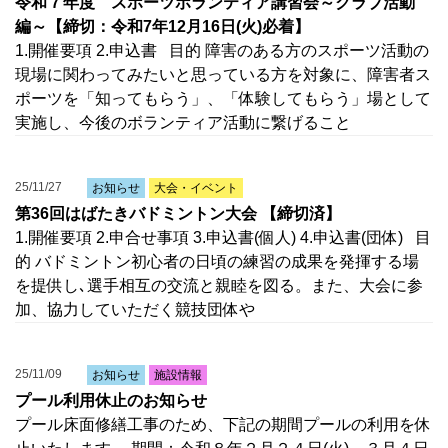
令和７年度 スポーツボランティア講習会～クラブ活動
編～【締切：令和7年12月16日(火)必着】
1.開催要項 2.申込書 目的 障害のある方のスポーツ活動の
現場に関わってみたいと思っている方を対象に、障害者ス
ポーツを「知ってもらう」、「体験してもらう」場として
実施し、今後のボランティア活動に繋げること
25/11/27
お知らせ
大会・イベント
第36回はばたきバドミントン大会 【締切済】
1.開催要項 2.申合せ事項 3.申込書(個人) 4.申込書(団体) 目
的 バドミントン初心者の日頃の練習の成果を発揮する場
を提供し､選手相互の交流と親睦を図る。また、大会に参
加、協力していただく競技団体や
25/11/09
お知らせ
施設情報
プール利用休止のお知らせ
プール床面修繕工事のため、下記の期間プールの利用を休