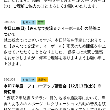
止いたします。 期間：令和８年２月２４日(火)～３月４日
(水) ご理解ご協力のほどよろしくお願いいたします。
25/11/09
お知らせ
教室
本日11/9(日)【みんなで交流☆ティーボール】の開催に
ついて
誠に残念ではございますが、本日開催を予定しておりまし
た【みんなで交流☆ティーボール】雨天のため開催を中止
させていただくこととなりました。 皆様には大変ご迷惑
をおかけしますが、何卒ご理解を賜りますようお願い申し
上げます。
25/11/08
お知らせ
講習会
令和７年度 フォローアップ講習会【12月13日(土)】※
締切済
1.要項 2.申込書 3.チラシ 目的 地域や施設等において、障
害のある方のスポーツ・レクリエーション活動の普及を積
極的に推進し、また、スポーツボランティアとして活動す