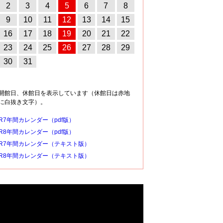
2
3
4
5
6
7
8
9
10
11
12
13
14
15
16
17
18
19
20
21
22
23
24
25
26
27
28
29
30
31
開館日、休館日を表示しています（休館日は赤地
に白抜き文字）。
R7年間カレンダー（pdf版）
R8年間カレンダー（pdf版）
R7年間カレンダー（テキスト版）
R8年間カレンダー（テキスト版）