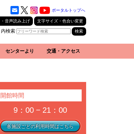
ポータルトップへ
り・音声読み上げ
文字サイズ・色合い変更
ト内検索
センターより
交通・アクセス
開館時間
9：00 − 21：00
各施設ごとの利用時間はこちら