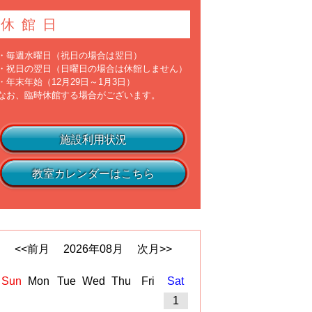
休館日
・毎週水曜日（祝日の場合は翌日）
・祝日の翌日（日曜日の場合は休館しません）
・年末年始（12月29日～1月3日）
なお、臨時休館する場合がございます。
施設利用状況
教室カレンダーはこちら
<<前月
2026
年
08
月
次月>>
Sun
Mon
Tue
Wed
Thu
Fri
Sat
1