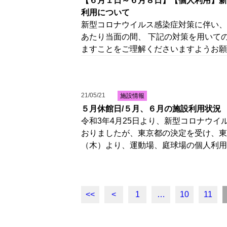
【６月１日～６月８日】【個人利用】新
利用について
新型コロナウイルス感染症対策に伴い、
あたり当面の間、 下記の対策を用いて
ますことをご理解くださいますようお願
21/05/21
施設情報
５月休館日/５月、６月の施設利用状況
令和3年4月25日より、新型コロナウイ
おりましたが、東京都の決定を受け、東
（木）より、運動場、庭球場の個人利用
<<
<
1
…
10
11