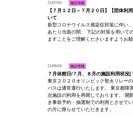
21/07/02
施設情報
【７月１２日～７月２０日】【団体利用
いて
新型コロナウイルス感染症対策に伴い、
あたり当面の間、 下記の対策を用いて
ますことをご理解くださいますようお願
21/06/29
施設情報
７月休館日/７月、８月の施設利用状況[
東京２０２０オリンピック聖火リレーの
バスは通常運行いたします。 東京都障
次施設の利用を再開しております。 開
き事前予約・抽選制での利用とさせてい
の方に限らせていただきます。