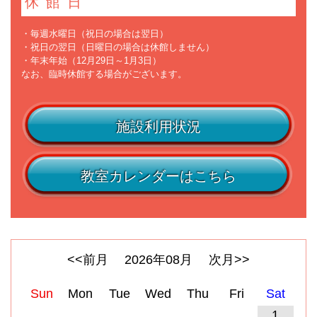
休館日
・毎週水曜日（祝日の場合は翌日）
・祝日の翌日（日曜日の場合は休館しません）
・年末年始（12月29日～1月3日）
なお、臨時休館する場合がございます。
施設利用状況
教室カレンダーはこちら
<<前月
2026
年
08
月
次月>>
Sun
Mon
Tue
Wed
Thu
Fri
Sat
1