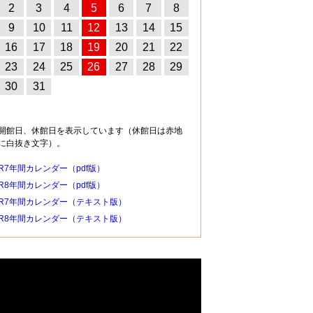
2
3
4
5
6
7
8
9
10
11
12
13
14
15
16
17
18
19
20
21
22
23
24
25
26
27
28
29
30
31
開館日、休館日を表示しています（休館日は赤地
に白抜き文字）。
R7年間カレンダー（pdf版）
R8年間カレンダー（pdf版）
R7年間カレンダー（テキスト版）
R8年間カレンダー（テキスト版）