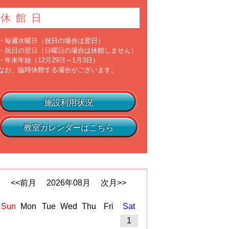
休館日
・毎週水曜日（祝日の場合は翌日）
・祝日の翌日（日曜日の場合は休館しません）
・年末年始（12月29日～1月3日）
なお、臨時休館する場合がございます。
施設利用状況
教室カレンダーはこちら
<<前月
2026
年
08
月
次月>>
Sun
Mon
Tue
Wed
Thu
Fri
Sat
1