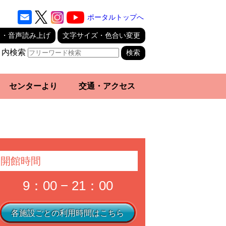
ポータルトップへ
り・音声読み上げ
文字サイズ・色合い変更
ト内検索
センターより
交通・アクセス
開館時間
9：00 − 21：00
各施設ごとの利用時間はこちら