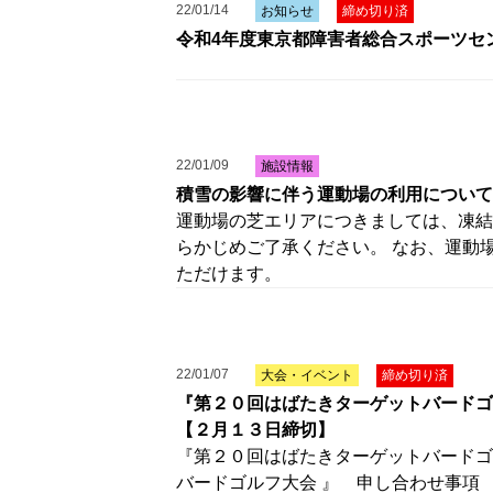
22/01/14
お知らせ
締め切り済
令和4年度東京都障害者総合スポーツセ
22/01/09
施設情報
積雪の影響に伴う運動場の利用について
運動場の芝エリアにつきましては、凍結
らかじめご了承ください。 なお、運動
ただけます。
22/01/07
大会・イベント
締め切り済
『第２０回はばたきターゲットバードゴ
【２月１３日締切】
『第２０回はばたきターゲットバードゴ
バードゴルフ大会 』 申し合わせ事項