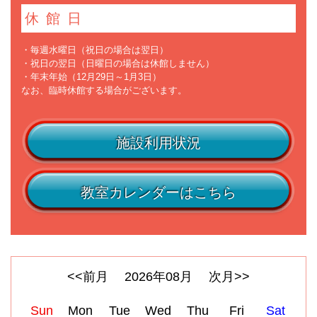
休館日
・毎週水曜日（祝日の場合は翌日）
・祝日の翌日（日曜日の場合は休館しません）
・年末年始（12月29日～1月3日）
なお、臨時休館する場合がございます。
施設利用状況
教室カレンダーはこちら
<<前月
2026
年
08
月
次月>>
Sun
Mon
Tue
Wed
Thu
Fri
Sat