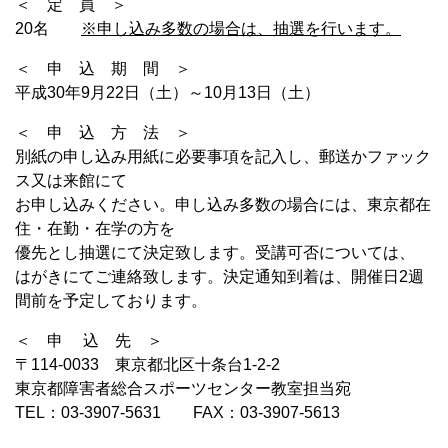
＜ 定 員 ＞
20名
※申し込み多数の場合は、抽選を行います。
＜ 申 込 期 間 ＞
平成30年9月22日（土）～10月13日（土）
＜ 申 込 方 法 ＞
別紙の申し込み用紙に必要事項を記入し、郵送かファック
ス又は来館にて
お申し込みください。申し込み多数の場合には、東京都在
住・在勤・在学の方を
優先とし抽選にて決定致します。受講可否については、
はがきにてご連絡致します。決定通知到着は、開催日2週
間前を予定しております。
＜ 申 込 先 ＞
〒114-0033 東京都北区十条台1-2-2
東京都障害者総合スポーツセンター教室担当宛
TEL：03-3907-5631 FAX：03-3907-5613