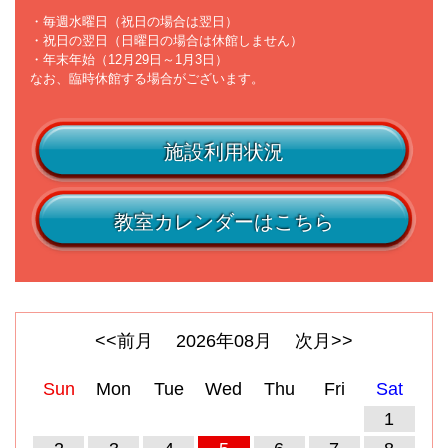
・毎週水曜日（祝日の場合は翌日）
・祝日の翌日（日曜日の場合は休館しません）
・年末年始（12月29日～1月3日）
なお、臨時休館する場合がございます。
施設利用状況
教室カレンダーはこちら
<<前月
2026
年
08
月
次月>>
Sun
Mon
Tue
Wed
Thu
Fri
Sat
1