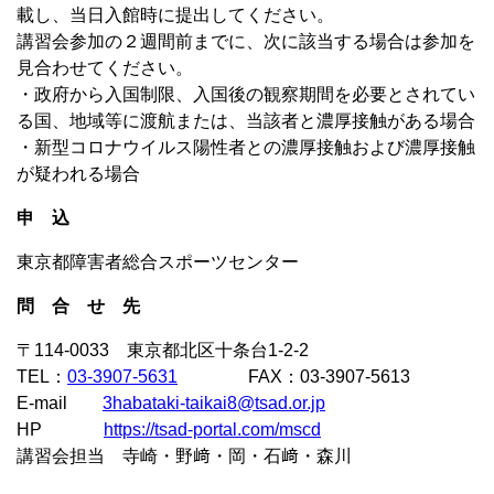
載し、当日入館時に提出してください。
講習会参加の２週間前までに、次に該当する場合は参加を
見合わせてください。
・政府から入国制限、入国後の観察期間を必要とされてい
る国、地域等に渡航または、当該者と濃厚接触がある場合
・新型コロナウイルス陽性者との濃厚接触および濃厚接触
が疑われる場合
申 込
東京都障害者総合スポーツセンター
問 合 せ 先
〒114-0033 東京都北区十条台1-2-2
TEL：
03-3907-5631
FAX：03-3907-5613
E-mail
3habataki-taikai8@tsad.or.jp
HP
https://tsad-portal.com/mscd
講習会担当 寺崎・野﨑・岡・石﨑・森川