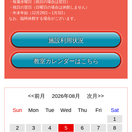
・毎週水曜日（祝日の場合は翌日）
・祝日の翌日（日曜日の場合は休館しません）
・年末年始（12月29日～1月3日）
なお、臨時休館する場合がございます。
施設利用状況
教室カレンダーはこちら
<<前月
2026
年
08
月
次月>>
Sun
Mon
Tue
Wed
Thu
Fri
Sat
1
2
3
4
5
6
7
8