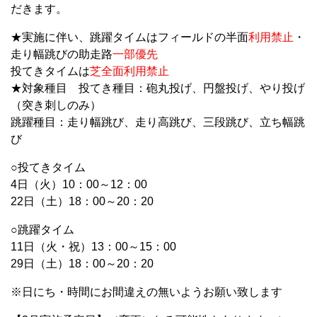
だきます。
★実施に伴い、跳躍タイムはフィールドの半面
利用禁止
・
走り幅跳びの助走路
一部優先
投てきタイムは
芝全面利用禁止
★対象種目 投てき種目：砲丸投げ、円盤投げ、やり投げ
（突き刺しのみ）
跳躍種目：走り幅跳び、走り高跳び、三段跳び、立ち幅跳
び
○投てきタイム
4日（火）10：00～12：00
22日（土）18：00～20：20
○跳躍タイム
11日（火・祝）13：00～15：00
29日（土）18：00～20：20
※日にち・時間にお間違えの無いようお願い致します