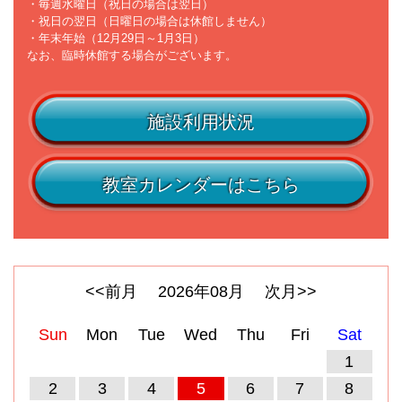
・毎週水曜日（祝日の場合は翌日）
・祝日の翌日（日曜日の場合は休館しません）
・年末年始（12月29日～1月3日）
なお、臨時休館する場合がございます。
施設利用状況
教室カレンダーはこちら
<<前月
2026
年
08
月
次月>>
Sun
Mon
Tue
Wed
Thu
Fri
Sat
1
2
3
4
5
6
7
8