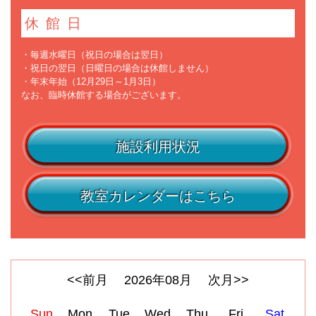
休館日
・毎週水曜日（祝日の場合は翌日）
・祝日の翌日（日曜日の場合は休館しません）
・年末年始（12月29日～1月3日）
なお、臨時休館する場合がございます。
施設利用状況
教室カレンダーはこちら
<<前月
2026
年
08
月
次月>>
Sun
Mon
Tue
Wed
Thu
Fri
Sat