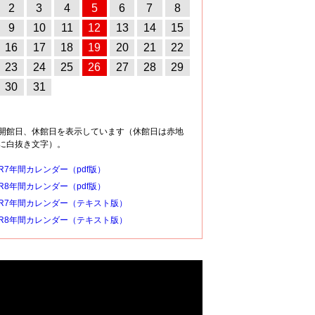
2
3
4
5
6
7
8
9
10
11
12
13
14
15
16
17
18
19
20
21
22
23
24
25
26
27
28
29
30
31
開館日、休館日を表示しています（休館日は赤地
に白抜き文字）。
R7年間カレンダー（pdf版）
R8年間カレンダー（pdf版）
R7年間カレンダー（テキスト版）
R8年間カレンダー（テキスト版）