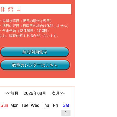
休館日
・毎週水曜日（祝日の場合は翌日）
・祝日の翌日（日曜日の場合は休館しません）
・年末年始（12月29日～1月3日）
なお、臨時休館する場合がございます。
施設利用状況
教室カレンダーはこちら
<<前月
2026
年
08
月
次月>>
Sun
Mon
Tue
Wed
Thu
Fri
Sat
1