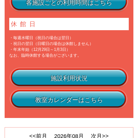
各施設ごとの利用時間はこちら
休館日
・毎週水曜日（祝日の場合は翌日）
・祝日の翌日（日曜日の場合は休館しません）
・年末年始（12月29日～1月3日）
なお、臨時休館する場合がございます。
施設利用状況
教室カレンダーはこちら
<<前月
2026
年
08
月
次月>>