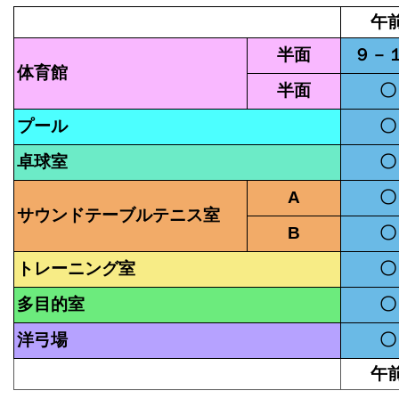
午
半面
９－
体育館
半面
〇
プール
〇
卓球室
〇
A
〇
サウンドテーブルテニス室
B
〇
トレーニング室
〇
多目的室
〇
洋弓場
〇
午