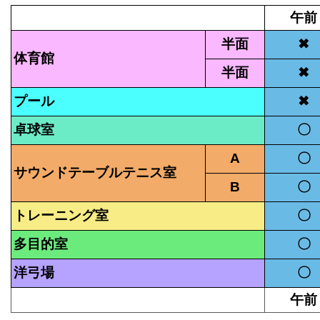
午前
半面
✖
体育館
半面
✖
プール
✖
卓球室
〇
A
〇
サウンドテーブルテニス室
B
〇
トレーニング室
〇
多目的室
〇
洋弓場
〇
午前