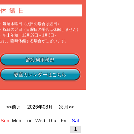
休館日
・毎週水曜日（祝日の場合は翌日）
・祝日の翌日（日曜日の場合は休館しません）
・年末年始（12月29日～1月3日）
なお、臨時休館する場合がございます。
施設利用状況
教室カレンダーはこちら
<<前月
2026
年
08
月
次月>>
Sun
Mon
Tue
Wed
Thu
Fri
Sat
1