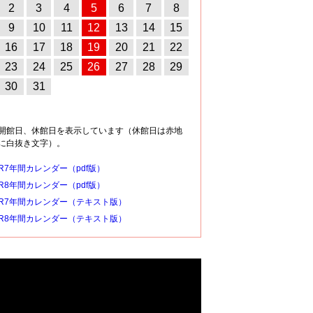
2
3
4
5
6
7
8
9
10
11
12
13
14
15
16
17
18
19
20
21
22
23
24
25
26
27
28
29
30
31
開館日、休館日を表示しています（休館日は赤地
に白抜き文字）。
R7年間カレンダー（pdf版）
R8年間カレンダー（pdf版）
R7年間カレンダー（テキスト版）
R8年間カレンダー（テキスト版）