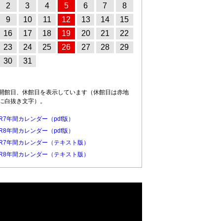
2
3
4
5
6
7
8
9
10
11
12
13
14
15
16
17
18
19
20
21
22
23
24
25
26
27
28
29
30
31
開館日、休館日を表示しています（休館日は赤地
に白抜き文字）。
R7年間カレンダー（pdf版）
R8年間カレンダー（pdf版）
R7年間カレンダー（テキスト版）
R8年間カレンダー（テキスト版）