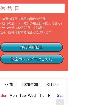
休館日
・毎週水曜日（祝日の場合は翌日）
・祝日の翌日（日曜日の場合は休館しません）
・年末年始（12月29日～1月3日）
なお、臨時休館する場合がございます。
施設利用状況
教室カレンダーはこちら
<<前月
2026
年
08
月
次月>>
Sun
Mon
Tue
Wed
Thu
Fri
Sat
1