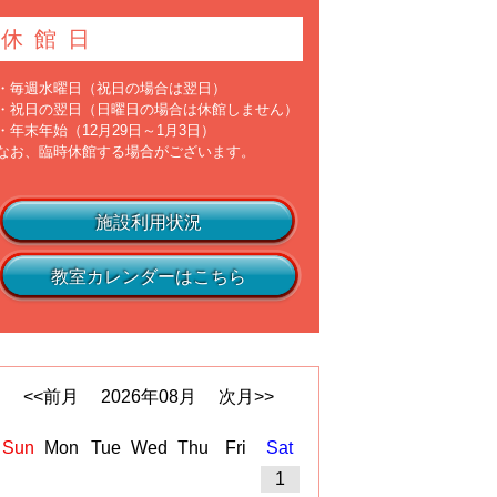
休館日
・毎週水曜日（祝日の場合は翌日）
・祝日の翌日（日曜日の場合は休館しません）
・年末年始（12月29日～1月3日）
なお、臨時休館する場合がございます。
施設利用状況
教室カレンダーはこちら
<<前月
2026
年
08
月
次月>>
Sun
Mon
Tue
Wed
Thu
Fri
Sat
1