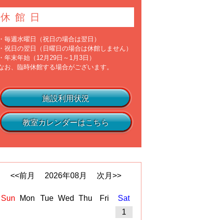
休館日
・毎週水曜日（祝日の場合は翌日）
・祝日の翌日（日曜日の場合は休館しません）
・年末年始（12月29日～1月3日）
なお、臨時休館する場合がございます。
施設利用状況
教室カレンダーはこちら
<<前月
2026
年
08
月
次月>>
Sun
Mon
Tue
Wed
Thu
Fri
Sat
1