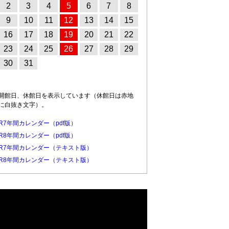
2
3
4
5
6
7
8
9
10
11
12
13
14
15
16
17
18
19
20
21
22
23
24
25
26
27
28
29
30
31
開館日、休館日を表示しています（休館日は赤地
に白抜き文字）。
R7年間カレンダー（pdf版）
R8年間カレンダー（pdf版）
R7年間カレンダー（テキスト版）
R8年間カレンダー（テキスト版）