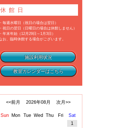
休館日
・毎週水曜日（祝日の場合は翌日）
・祝日の翌日（日曜日の場合は休館しません）
・年末年始（12月29日～1月3日）
なお、臨時休館する場合がございます。
施設利用状況
教室カレンダーはこちら
<<前月
2026
年
08
月
次月>>
Sun
Mon
Tue
Wed
Thu
Fri
Sat
1