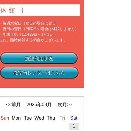
休館日
・毎週水曜日（祝日の場合は翌日）
・祝日の翌日（日曜日の場合は休館しません）
・年末年始（12月29日～1月3日）
なお、臨時休館する場合がございます。
施設利用状況
教室カレンダーはこちら
<<前月
2026
年
08
月
次月>>
Sun
Mon
Tue
Wed
Thu
Fri
Sat
1