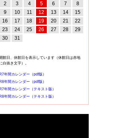
2
3
4
5
6
7
8
9
10
11
12
13
14
15
16
17
18
19
20
21
22
23
24
25
26
27
28
29
30
31
開館日、休館日を表示しています（休館日は赤地
に白抜き文字）。
R7年間カレンダー（pdf版）
R8年間カレンダー（pdf版）
R7年間カレンダー（テキスト版）
R8年間カレンダー（テキスト版）