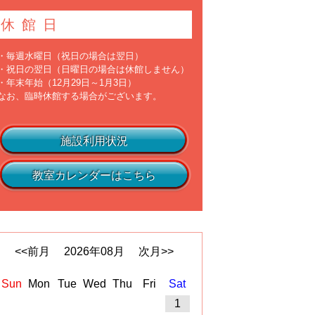
休館日
・毎週水曜日（祝日の場合は翌日）
・祝日の翌日（日曜日の場合は休館しません）
・年末年始（12月29日～1月3日）
なお、臨時休館する場合がございます。
施設利用状況
教室カレンダーはこちら
<<前月
2026
年
08
月
次月>>
Sun
Mon
Tue
Wed
Thu
Fri
Sat
1