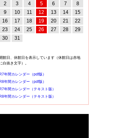
2
3
4
5
6
7
8
9
10
11
12
13
14
15
16
17
18
19
20
21
22
23
24
25
26
27
28
29
30
31
開館日、休館日を表示しています（休館日は赤地
に白抜き文字）。
R7年間カレンダー（pdf版）
R8年間カレンダー（pdf版）
R7年間カレンダー（テキスト版）
R8年間カレンダー（テキスト版）