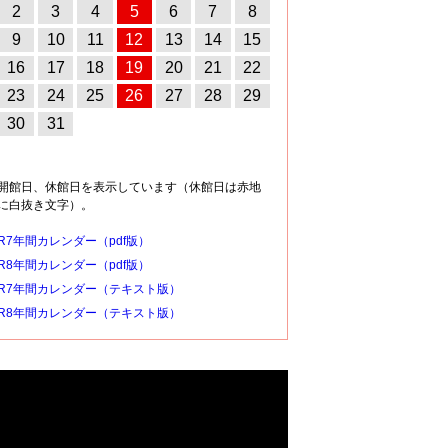
2
3
4
5
6
7
8
9
10
11
12
13
14
15
16
17
18
19
20
21
22
23
24
25
26
27
28
29
30
31
開館日、休館日を表示しています（休館日は赤地
に白抜き文字）。
R7年間カレンダー（pdf版）
R8年間カレンダー（pdf版）
R7年間カレンダー（テキスト版）
R8年間カレンダー（テキスト版）