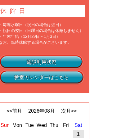
休館日
・毎週水曜日（祝日の場合は翌日）
・祝日の翌日（日曜日の場合は休館しません）
・年末年始（12月29日～1月3日）
なお、臨時休館する場合がございます。
施設利用状況
教室カレンダーはこちら
<<前月
2026
年
08
月
次月>>
Sun
Mon
Tue
Wed
Thu
Fri
Sat
1