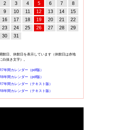
2
3
4
5
6
7
8
9
10
11
12
13
14
15
16
17
18
19
20
21
22
23
24
25
26
27
28
29
30
31
開館日、休館日を表示しています（休館日は赤地
に白抜き文字）。
R7年間カレンダー（pdf版）
R8年間カレンダー（pdf版）
R7年間カレンダー（テキスト版）
R8年間カレンダー（テキスト版）