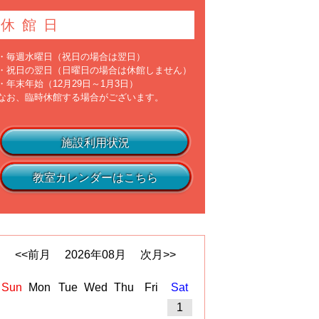
休館日
・毎週水曜日（祝日の場合は翌日）
・祝日の翌日（日曜日の場合は休館しません）
・年末年始（12月29日～1月3日）
なお、臨時休館する場合がございます。
施設利用状況
教室カレンダーはこちら
<<前月
2026
年
08
月
次月>>
Sun
Mon
Tue
Wed
Thu
Fri
Sat
1