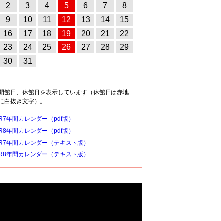
2
3
4
5
6
7
8
9
10
11
12
13
14
15
16
17
18
19
20
21
22
23
24
25
26
27
28
29
30
31
開館日、休館日を表示しています（休館日は赤地
に白抜き文字）。
R7年間カレンダー（pdf版）
R8年間カレンダー（pdf版）
R7年間カレンダー（テキスト版）
R8年間カレンダー（テキスト版）