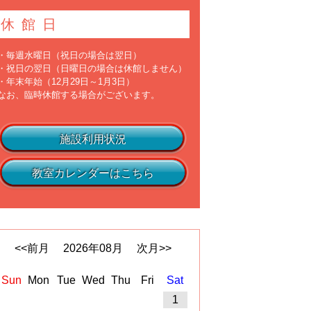
休館日
・毎週水曜日（祝日の場合は翌日）
・祝日の翌日（日曜日の場合は休館しません）
・年末年始（12月29日～1月3日）
なお、臨時休館する場合がございます。
施設利用状況
教室カレンダーはこちら
<<前月
2026
年
08
月
次月>>
Sun
Mon
Tue
Wed
Thu
Fri
Sat
1