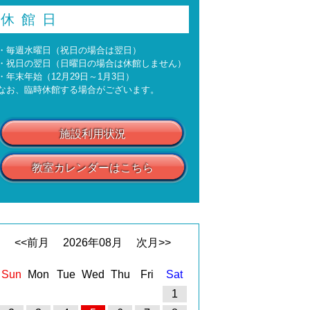
休館日
・毎週水曜日（祝日の場合は翌日）
・祝日の翌日（日曜日の場合は休館しません）
・年末年始（12月29日～1月3日）
なお、臨時休館する場合がございます。
施設利用状況
教室カレンダーはこちら
<<前月
2026
年
08
月
次月>>
Sun
Mon
Tue
Wed
Thu
Fri
Sat
1