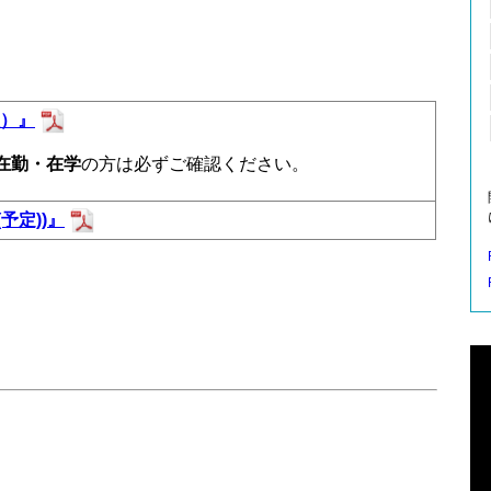
版）』
在勤・在学
の方は必ずご確認ください。
(予定))』