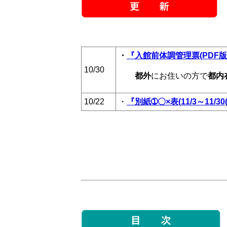
・
『入館前体調管理票(PDF
10/30
都外
にお住いの方で
都内
10/22
・
『別紙➀〇×表(11/3～11/30