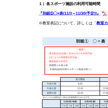
１）各スポーツ施設の利用可能時間
『別紙➀〇×表(11/3～11/30(予定))』
※教室表記について、詳しくは「
教室カ