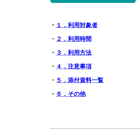
・
１．利用対象者
・
２．利用時間
・
３．利用方法
・
４．注意事項
・
５．添付資料一覧
・
６．その他