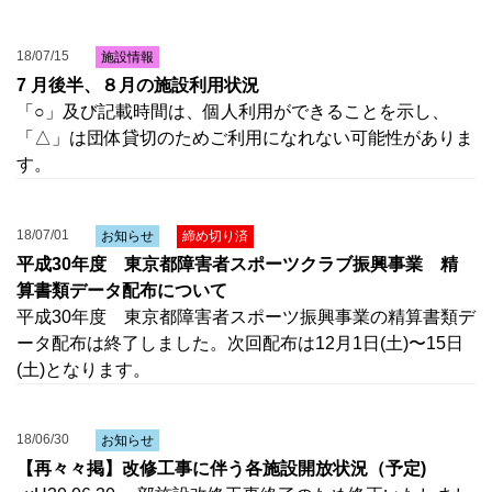
18/07/15
施設情報
7 月後半、８月の施設利用状況
「○」及び記載時間は、個人利用ができることを示し、
「△」は団体貸切のためご利用になれない可能性がありま
す。
18/07/01
お知らせ
締め切り済
平成30年度 東京都障害者スポーツクラブ振興事業 精
算書類データ配布について
平成30年度 東京都障害者スポーツ振興事業の精算書類デ
ータ配布は終了しました。次回配布は12月1日(土)〜15日
(土)となります。
18/06/30
お知らせ
【再々々掲】改修工事に伴う各施設開放状況（予定)