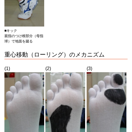
■キック
親指のつけ根部分（母指
球）で地面を蹴る
重心移動（ローリング）のメカニズム
(1)
(2)
(3)