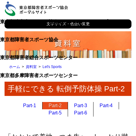
東京都障害者スポーツ協会ポータルサイト トップ
文字サイズ・色合い変更
東京都障害者スポーツ協会
東京都障害者総合スポーツセンター
ホーム
資料室
Let's Sports
東京都多摩障害者スポーツセンター
手軽にできる 転倒予防体操 Part-2
Part-1
Part-2
Part-3
Part-4
Part-5
Part-6