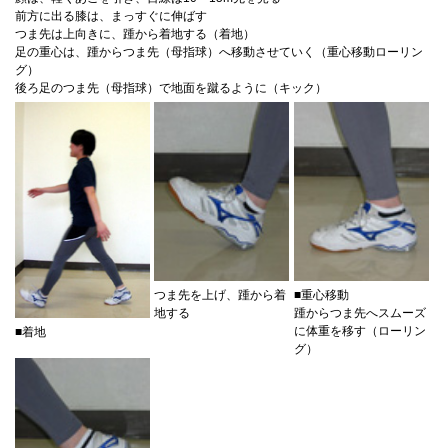
前方に出る膝は、まっすぐに伸ばす
つま先は上向きに、踵から着地する（着地）
足の重心は、踵からつま先（母指球）へ移動させていく（重心移動ローリン
グ）
後ろ足のつま先（母指球）で地面を蹴るように（キック）
つま先を上げ、踵から着
■重心移動
地する
踵からつま先へスムーズ
に体重を移す（ローリン
■着地
グ）