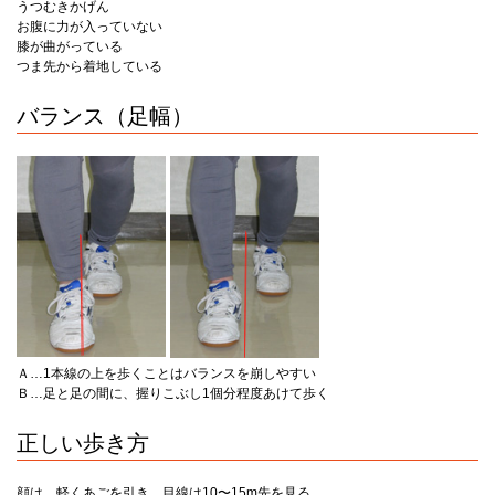
うつむきかげん
お腹に力が入っていない
膝が曲がっている
つま先から着地している
バランス（足幅）
Ａ…1本線の上を歩くことはバランスを崩しやすい
Ｂ…足と足の間に、握りこぶし1個分程度あけて歩く
正しい歩き方
顔は、軽くあごを引き、目線は10〜15m先を見る