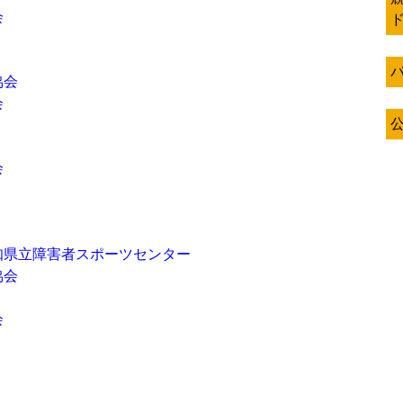
会
協会
会
会
知県立障害者スポーツセンター
協会
会