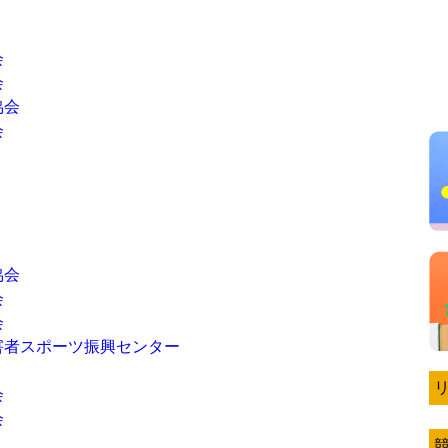
会
会
協会
会
協会
会
会
害者スポーツ振興センター
会
会