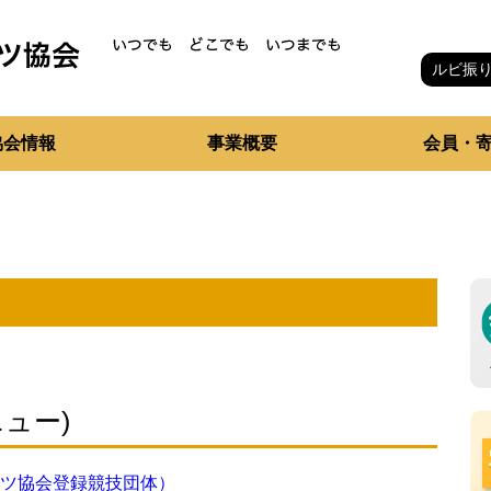
ルビ振
協会情報
事業概要
会員・
ュー)
ツ協会登録競技団体）