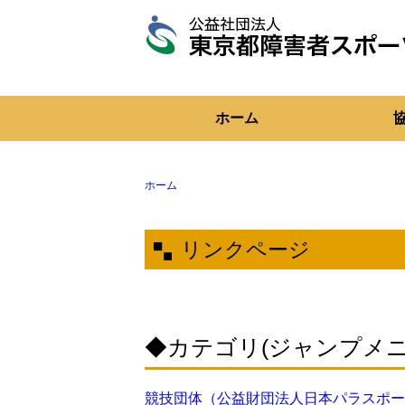
東
京
都
障
ホーム
害
者
ス
ポ
ー
ホーム
ツ
協
会
リンクページ
◆カテゴリ(ジャンプメニ
競技団体（公益財団法人日本パラスポー