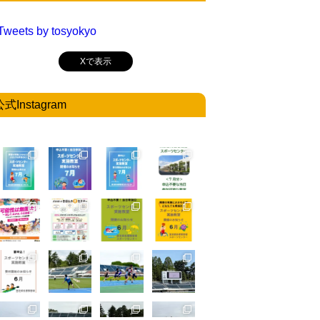
Tweets by tosyokyo
Xで表示
公式Instagram