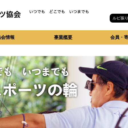
ルビ振
協会情報
事業概要
会員・