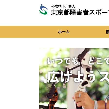
東
京
都
障
ホーム
害
者
ス
ポ
ー
ツ
協
会