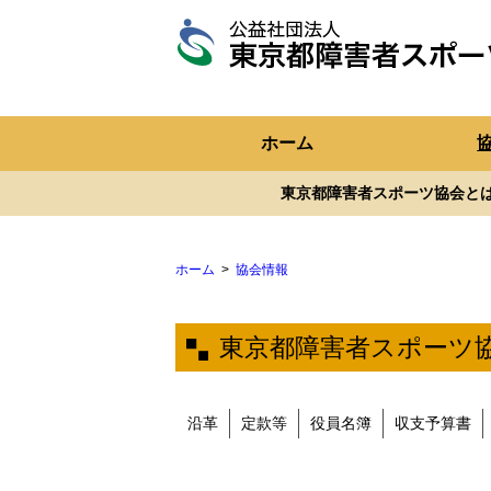
東
京
都
障
ホーム
害
者
ス
東京都障害者スポーツ協会と
ポ
ー
ツ
協
会
ホーム
協会情報
東京都障害者スポーツ協
沿革
定款等
役員名簿
収支予算書