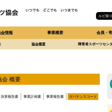
ルビ振
協会情報
事業概要
会員・
は
協会概要
障害者スポーツセン
会 概要
決算報告書
事業計画書
事業報告書
ガバナンスコード