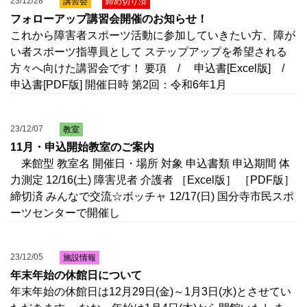
23/12/28
講習会
締め切り済
フォローアップ講習会開催のお知らせ！
これから障害者スポーツ活動に参加していきたい方、障が
い者スポーツ指導員として ステップアップを希望される
方々へ向けた講習会です！ 要項 / 申込書[Excel版] /
申込書[PDF版] 開催日時 第2回：令和6年1月
23/12/07
教室
11月・申込開始教室のご案内
来館型 教室名 開催日・場所 対象 申込書類 申込期間 体
力測定 12/16(土) 障害児者 介護者 ［Excel版］ ［PDF版］
締切済 みんなで交流☆ボッチャ 12/17(日) 国分寺市民スポ
ーツセンターで開催し
23/12/05
施設情報
年末年始の休館日について
年末年始の休館日は12月29日(金)～1月3日(水)とさせてい