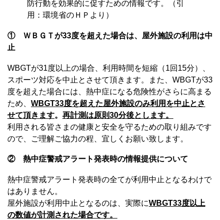
防行動を効果的に促すための情報です。（引
用：環境省のＨＰより）
① ＷＢＧＴが33度を超えた場合は、屋外施設の利用は中
止
WBGTが31度以上の場合、利用時間を短縮（1回15分）、
スポーツ対応を中止とさせて頂きます。また、WBGTが33
度を超えた場合には、熱中症になる危険性がさらに高まる
ため、
WBGT33度を超えた屋外施設のみ利用を中止とさ
せて頂きます
。
再計測は原則30分後とします。
利用される皆さまの健康と安全を守るための取り組みです
ので、ご理解ご協力の程、宜しくお願い致します。
② 熱中症警戒アラート発表時の情報提供について
熱中症警戒アラート発表時の全てが利用中止となるわけで
はありません。
屋外施設が利用中止となるのは、実際に
WBGT33度以上
の数値が計測された場合です。