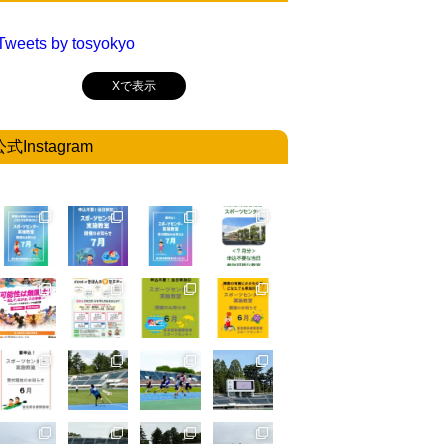
Tweets by tosyokyo
Xで表示
公式Instagram