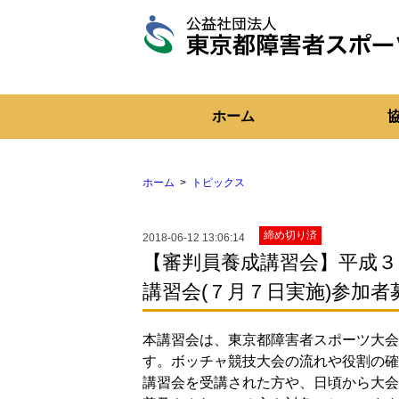
東
京
都
障
ホーム
害
者
ス
ポ
ー
ホーム
トピックス
ツ
協
会
締め切り済
2018-06-12 13:06:14
【審判員養成講習会】平成
講習会(７月７日実施)参加者
本講習会は、東京都障害者スポーツ大会
す。ボッチャ競技大会の流れや役割の確
講習会を受講された方や、日頃から大会