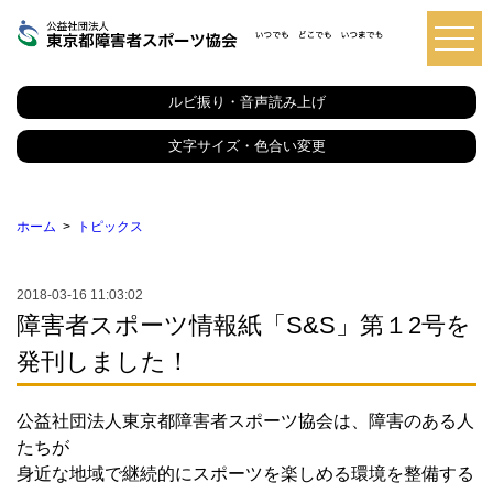
東
京
都
ルビ振り・音声読み上げ
障
害
者
文字サイズ・色合い変更
ス
ポ
ー
ツ
ホーム
トピックス
協
会
2018-03-16 11:03:02
障害者スポーツ情報紙「S&S」第１2号を
発刊しました！
公益社団法人東京都障害者スポーツ協会は、障害のある人
たちが
身近な地域で継続的にスポーツを楽しめる環境を整備する