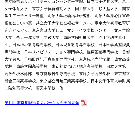
国立障害者リハビリテーションセンター学院、日本女子体育大学、東京
女子体育大学・東京女子体育短期大学、国士舘大学、順天堂大学、関東
学生アーチェリー連盟、明治大学社会福祉研究部、明治大学身心障害者
福祉会しいの実、共立女子大学社会福祉サークル、帝京大学初等教育研
究会どんぐり、東京家政大学ヒューマンライフ支援センター、文京学院
大学、帝京平成大学、立教大学、貞静学園短期大学、赤十字語学奉仕
団、日本福祉教育専門学校、日本児童教育専門学校、日本医学柔整鍼灸
専門学校、日本リハビリテーション専門学校、臨床福祉専門学校、首都
大学東京、早稲田速記医療福祉専門学校、東京観光専門学校、成女高等
学校、貞静学園高等学校、東京都立つばさ総合高等学校、日本大学第二
高等学校水泳部、東京健康科学専門学校、東洋女子高等学校、東京都立
総合工科高等学校、東京都立田無工業高等学校、日本女子体育大学附属
二階堂高等学校、順天中学校 他
第18回東京都障害者スポーツ大会実施要領