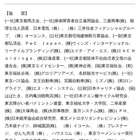
【協 賛】
(一社)東京都馬主会、(一社)身体障害者自立雇用協会、三菱商事(株)、税
理士法人昴星、日本電気（株）、（株）三井住友フィナンシャルグルー
プ、（株）オーエンス、(公社)東京都宅地建物取引業協会、(一財)東京
都弘済会、ＰｗＣ Ｊａｐａｎ、(株)ウィンズ・インターナショナル、
リーテイルブランディング(株)、(株)エイチ・アイ・エス、(株)ＣＡＣ Ｈ
ｏｌｄｉｎｇｓ、(株)日進産業、(一社)東京都肢体不自由児者父母の会
連合会、(株)東京エイドセンター、(株)東伸企画、(福)東京福祉会、(有)
東京福祉企画、 (株)グロリアツアーズ、 名鉄観光サービス(株)、(一社)
東京バス協会、京王自動車(株)、宮園自動車(株)、ミズノ(株)、(有)ロン
グライフ、 (株)エヌ・ケイ・システム、(公財)日本チャリティ協会、(福)
はばたき、古内亀治朗商店(株)、(一社)日本クエン酸サイクル研究会、
東京障がい者バドミントン連盟、東京福祉大学・大学院、二幸産業
(株)、(株)大塚商会、(株)永田事務所、葉月システム(株)、(株)ＬＰＨ、
(株)日本能率協会総合研究所、東京メトロポリタンテレビジョン(株)、
乃木坂ナイツ、錦城護謨(株)、 （株）イコール、 （株）プレステー
ジ、 ぜんち共済（株）、 ハウスコム（株）、東京ラーメンショー実行