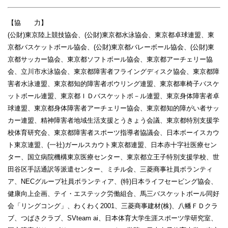
【協 力】
(公財)東京陸上競技協会、(公財)東京都水泳協会、東京都卓球連盟、東
京都バスケットボール協会、(公財)東京都バレーボール協会、(公財)東
京都サッカー協会、東京都ソフトボール協会、東京都アーチェリー協
会、立川市水泳協会、東京都障害者フライングディスク協会、東京都障
害者水泳連盟、東京都知的障害者ボウリング連盟、東京都車椅子バスケ
ットボール連盟、東京都ＩＤバスケットボ－ル連盟、東京身体障害者卓
球連盟、東京都身体障害者アーチェリー協会、東京都知的障がい者サッ
カー連盟、精神障害者地域生活支援とうきょう会議、東京都特別支援学
校体育研究会、東京都障害者スポーツ指導者協議会、日本ボーイスカウ
ト東京連盟、(一社)ガールスカウト東京都連盟、日本赤十字社医療セン
ター、国立病院機構東京医療センター、東京都立王子特別支援学校、世
田谷区手話通訳等派遣センター、ミチル会、三菱商事社員ボランティ
ア、NECグループ社員ボランティア、(特)日本ライフセービング協会、
健康向上企画、テイ・エステック労働組合、馬三バスケットボール同好
会「リングコング」、わくわく2001、三菱商事建材(株)、八幡ＦＤクラ
ブ、つばさクラブ、SVteam ai、日本体育大学生涯スポーツ学研究室、