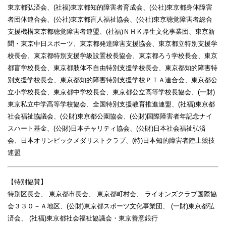
東京都弘済会、(社福)東京都知的障害者育成会、(公社)東京都身体障害
者団体連合会、(公社)東京都盲人福祉協会、(公社)東京聴覚障害者総合
支援機構東京都聴覚障害者連盟、(社福)ＮＨＫ厚生文化事業団、東京新
聞・東京中日スポーツ、東京都発達障害支援協会、東京都立特別支援学
校長会、東京都特別支援学級設置校長協会、東京都ろう学校長会、東京
都盲学校長会、東京都肢体不自由特別支援学校長会、東京都知的障害特
別支援学校長会、東京都知的障害特別支援学校ＰＴＡ連合会、東京都公
立小学校長会、東京都中学校長会、東京都公立高等学校長協会、(一財)
東京私立中学高等学校協会、全国特別支援教育推進連盟、(社福)東京都
社会福祉協議会、(公財)東京都公園協会、(公財)国際障害者年記念ナイ
スハート基金、(公財)日本チャリティ協会、(公財)日本社会福祉弘済
会、日本オリンピックメダリストクラブ、(特)日本知的障害者陸上競技
連盟
【特別協賛】
特別区長会、 東京都市長会、 東京都町村会、 ライオンズクラブ国際協
会３３０－Ａ地区、(公財)東京都スポーツ文化事業団、 (一財)東京都弘
済会、 (社福)東京都社会福祉協議会・東京善意銀行