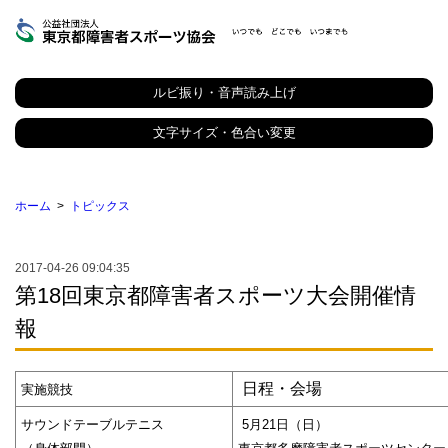
東
京
都
ルビ振り・音声読み上げ
障
害
者
文字サイズ・色合い変更
ス
ポ
ー
ツ
ホーム
トピックス
協
会
2017-04-26 09:04:35
第18回東京都障害者スポーツ大会開催情
報
日程・会場
実施競技
サウンドテーブルテニス
5月21日（日）