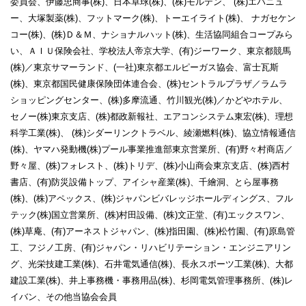
委員会、伊藤忠商事(株)、日本卓球(株)、(株)モルテン、 (株)エバニュ
ー、大塚製薬(株)、フットマーク(株)、トーエイライト(株)、 ナガセケン
コー(株)、(株)Ｄ＆Ｍ、ナショナルハット(株)、生活協同組合コープみら
い、ＡＩＵ保険会社、学校法人帝京大学、(有)ジーワーク、東京都競馬
(株)／東京サマーランド、(一社)東京都エルピーガス協会、富士瓦斯
(株)、東京都国民健康保険団体連合会、(株)セントラルプラザ／ラムラ
ショッピングセンター、(株)多摩流通、竹川観光(株)／かどやホテル、
セノー(株)東京支店、(株)都政新報社、エアコンシステム東宏(株)、理想
科学工業(株)、 (株)シダーリンクトラベル、綾瀬燃料(株)、協立情報通信
(株)、ヤマハ発動機(株)プール事業推進部東京営業所、(有)野々村商店／
野々屋、(株)フォレスト、(株)トリデ、(株)小山商会東京支店、(株)西村
書店、(有)防災設備トップ、アイシャ産業(株)、千繪洞、とら屋事務
(株)、(株)アペックス、(株)ジャパンビバレッジホールディングス、フル
テック(株)国立営業所、(株)村田設備、(株)文正堂、(有)エックスワン、
(株)草庵、(有)アーネストジャパン、(株)指田園、(株)松竹園、(有)原島管
工、フジノ工房、(有)ジャパン・リハビリテーション・エンジニアリン
グ、光栄技建工業(株)、石井電気通信(株)、長永スポーツ工業(株)、大都
建設工業(株)、井上事務機・事務用品(株)、杉岡電気管理事務所、(株)レ
イバン、その他当協会会員