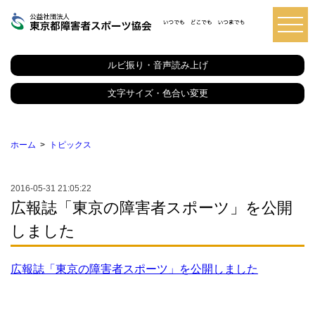
東
京
都
ルビ振り・音声読み上げ
障
害
者
文字サイズ・色合い変更
ス
ポ
ー
ツ
ホーム
トピックス
協
会
2016-05-31 21:05:22
広報誌「東京の障害者スポーツ」を公開
しました
広報誌「東京の障害者スポーツ」を公開しました