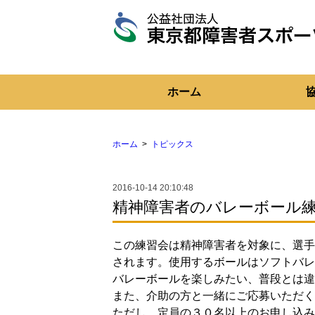
東
京
都
障
ホーム
害
者
ス
ポ
ー
ホーム
トピックス
ツ
協
会
2016-10-14 20:10:48
精神障害者のバレーボール
この練習会は精神障害者を対象に、選手
されます。使用するボールはソフトバレ
バレーボールを楽しみたい、普段とは違
また、介助の方と一緒にご応募いただく
ただし、定員の３０名以上のお申し込み