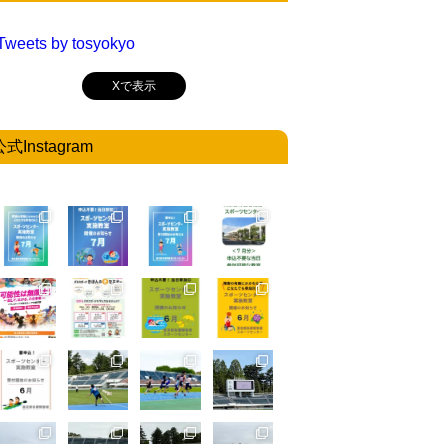
Tweets by tosyokyo
Xで表示
公式Instagram