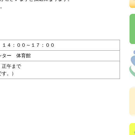
。
 １４：００～１７：００
ンター 体育館
）正午まで
です。）