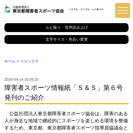
東
京
都
ルビ振り・音声読み上げ
障
害
者
文字サイズ・色合い変更
ス
ポ
ー
ツ
ホーム
トピックス
協
会
2016-09-14 20:09:25
障害者スポーツ情報紙「Ｓ＆Ｓ」第６号
発刊のご紹介
公益社団法人東京都障害者スポーツ協会は、障害のある
人が身近な地域で継続的にスポーツを楽しめる環境を整備
するため、東京都、東京都障害者スポーツ指導員協議会と