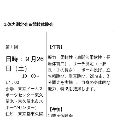
1.体力測定会＆競技体験会
第１回
【午前】
握力、柔軟性（肩関節柔軟性・長
日時：
９月26
座体前屈）、リーチ測定（上肢
日（土）
長・手の長さ）、ボール投げ、立
10：00～
ち幅跳び、垂直跳び、20ｍ走、3
17：00
分間走を実施し、自身の身体的な
会場：東京ドームス
能力、特徴を把握します。
ポーツセンター東久
留米（東久留米市ス
ポーツセンター）
【午後】
住所：東京都東久留
①競技体験会