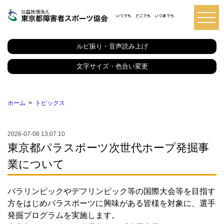
東
京
都
ルビ振り・音声読み上げ
障
害
者
文字サイズ・色合い変更
ス
ポ
ー
ツ
ホーム
トピックス
協
会
2026-07-08 13:07:10
東京都パラスポーツ次世代ホープ発掘事
業について
パラリンピックやデフリンピック等の国際大会等を目指す
方をはじめパラスポーツに興味がある皆様を対象に、選手
発掘プログラムを実施します。