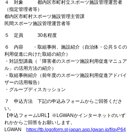
４ 対象 都内区市町村立スポーツ施設管理運営者
（指定管理者等）
都内区市町村スポーツ施設管理主管課
民間スポーツ施設管理運営者等
５ 定員 30名程度
６ 内容 ・取組事例、施設紹介（自治体・公共ＳＣの
利用促進に向けた取組の紹介）
・対話型講義（「障害者のスポーツ施設利用促進マニュア
ル」の活用方法の紹介）
・取組事例紹介（前年度のスポーツ施設利用促進アドバイ
ザーの活用報告）
・グループディスカッション
７ 申込方法 下記の申込みフォームからご回答くださ
い。
【申込フォームURL】※LGWANかインターネットのいず
れかからご回答をお願いします。
LGWAN
https://tb.logoform.st-japan.asp.lgwan.jp/f/qyP64