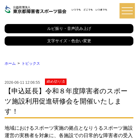
東
京
都
ルビ振り・音声読み上げ
障
害
者
文字サイズ・色合い変更
ス
ポ
ー
ツ
ホーム
トピックス
協
会
締め切り済
2026-06-11 12:06:55
【申込延長】令和８年度障害者のスポー
ツ施設利用促進研修会を開催いたしま
す！
地域におけるスポーツ実施の拠点となりうるスポーツ施設
運営の実務者を対象に、各施設での日常的な障害者の受入