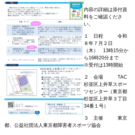
内容の詳細は添付資
料をご確認くださ
い。
１ 日程 令和
８年７月２日
（木） 13時15分か
ら16時20分まで
※受付は13時開始
２ 会場 TAC
杉並区上井草スポー
ツセンター（東京都
杉並区上井草３丁目
34番１号）
３ 主催 東京
都、公益社団法人東京都障害者スポーツ協会