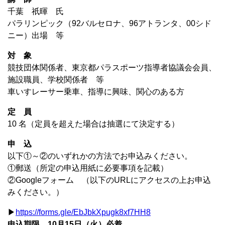
千葉 祇暉 氏
パラリンピック（92バルセロナ、96アトランタ、00シド
ニー）出場 等
対 象
競技団体関係者、東京都パラスポーツ指導者協議会会員、
施設職員、学校関係者 等
車いすレーサー乗車、指導に興味、関心のある方
定 員
10 名（定員を超えた場合は抽選にて決定する）
申 込
以下①～②のいずれかの方法でお申込みください。
①郵送（所定の申込用紙に必要事項を記載）
②Googleフォーム （以下のURLにアクセスの上お申込
みください。）
▶
https://forms.gle/EbJbkXpugk8xf7HH8
申込期限 10月15日（火）必着