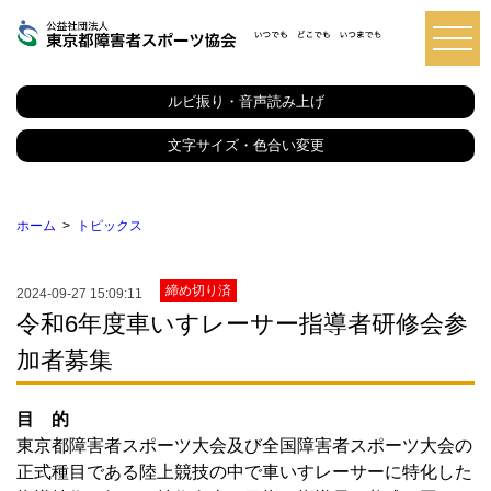
東
京
都
ルビ振り・音声読み上げ
障
害
者
文字サイズ・色合い変更
ス
ポ
ー
ツ
ホーム
トピックス
協
会
締め切り済
2024-09-27 15:09:11
令和6年度車いすレーサー指導者研修会参
加者募集
目 的
東京都障害者スポーツ大会及び全国障害者スポーツ大会の
正式種目である陸上競技の中で車いすレーサーに特化した